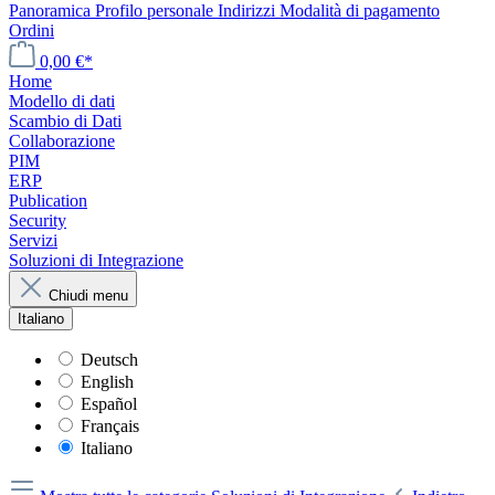
Panoramica
Profilo personale
Indirizzi
Modalità di pagamento
Ordini
0,00 €*
Home
Modello di dati
Scambio di Dati
Collaborazione
PIM
ERP
Publication
Security
Servizi
Soluzioni di Integrazione
Chiudi menu
Italiano
Deutsch
English
Español
Français
Italiano