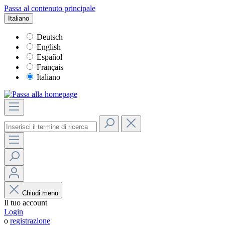
Passa al contenuto principale
Italiano
Deutsch
English
Español
Français
Italiano
Chiudi menu
Il tuo account
Login
o
registrazione