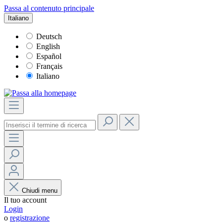
Passa al contenuto principale
Italiano
Deutsch
English
Español
Français
Italiano
Chiudi menu
Il tuo account
Login
o
registrazione