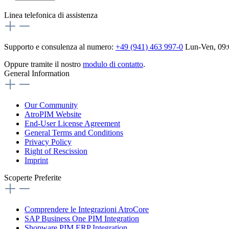
Linea telefonica di assistenza
Supporto e consulenza al numero:
+49 (941) 463 997-0
Lun-Ven, 09:
Oppure tramite il nostro
modulo di contatto
.
General Information
Our Community
AtroPIM Website
End-User License Agreement
General Terms and Conditions
Privacy Policy
Right of Rescission
Imprint
Scoperte Preferite
Comprendere le Integrazioni AtroCore
SAP Business One PIM Integration
Shopware PIM ERP Integration