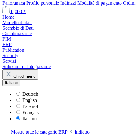
Panoramica
Profilo personale
Indirizzi
Modalità di pagamento
Ordini
0,00 €*
Home
Modello di dati
Scambio di Dati
Collaborazione
PIM
ERP
Publication
Security
Servizi
Soluzioni di Integrazione
Chiudi menu
Italiano
Deutsch
English
Español
Français
Italiano
Mostra tutte le categorie
ERP
Indietro