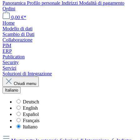
Panoramica
Profilo personale
Indirizzi
Modalità di pagamento
Ordini
0,00 €*
Home
Modello di dati
Scambio di Dati
Collaborazione
PIM
ERP
Publication
Security
Servizi
Soluzioni di Integrazione
Chiudi menu
Italiano
Deutsch
English
Español
Français
Italiano