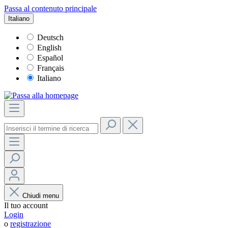
Passa al contenuto principale
Italiano
Deutsch
English
Español
Français
Italiano
Chiudi menu
Il tuo account
Login
o
registrazione