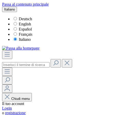
Passa al contenuto principale
Italiano
Deutsch
English
Español
Français
Italiano
Chiudi menu
Il tuo account
Login
o
registrazione