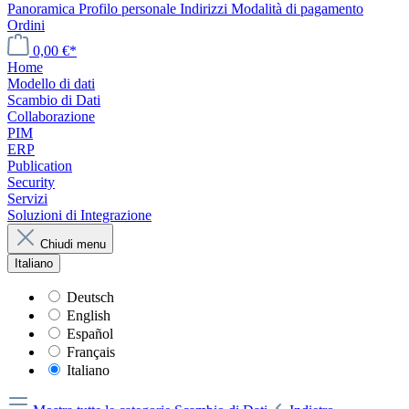
Panoramica
Profilo personale
Indirizzi
Modalità di pagamento
Ordini
0,00 €*
Home
Modello di dati
Scambio di Dati
Collaborazione
PIM
ERP
Publication
Security
Servizi
Soluzioni di Integrazione
Chiudi menu
Italiano
Deutsch
English
Español
Français
Italiano