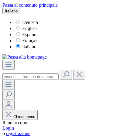
Passa al contenuto principale
Italiano
Deutsch
English
Español
Français
Italiano
Chiudi menu
Il tuo account
Login
o
registrazione