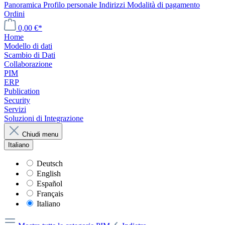
Panoramica
Profilo personale
Indirizzi
Modalità di pagamento
Ordini
0,00 €*
Home
Modello di dati
Scambio di Dati
Collaborazione
PIM
ERP
Publication
Security
Servizi
Soluzioni di Integrazione
Chiudi menu
Italiano
Deutsch
English
Español
Français
Italiano