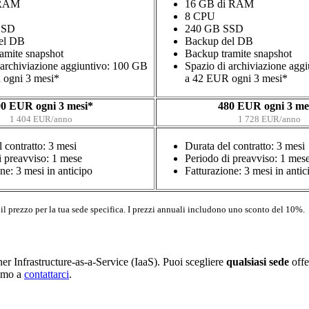
 RAM
16 GB di RAM
8 CPU
SSD
240 GB SSD
el DB
Backup del DB
amite snapshot
Backup tramite snapshot
 archiviazione aggiuntivo: 100 GB
Spazio di archiviazione agg
 ogni 3 mesi*
a 42 EUR ogni 3 mesi*
0 EUR ogni 3 mesi*
480 EUR ogni 3 me
1 404 EUR/anno
1 728 EUR/anno
 contratto: 3 mesi
Durata del contratto: 3 mesi
i preavviso: 1 mese
Periodo di preavviso: 1 mes
ne: 3 mesi in anticipo
Fatturazione: 3 mesi in antic
 il prezzo per la tua sede specifica. I prezzi annuali includono uno sconto del 10%.
er Infrastructure-as-a-Service (IaaS). Puoi scegliere
qualsiasi sede
offe
iamo a
contattarci
.