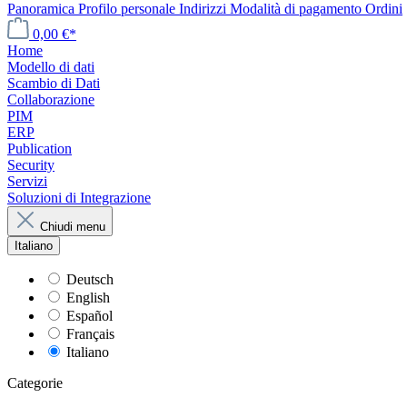
Panoramica
Profilo personale
Indirizzi
Modalità di pagamento
Ordini
0,00 €*
Home
Modello di dati
Scambio di Dati
Collaborazione
PIM
ERP
Publication
Security
Servizi
Soluzioni di Integrazione
Chiudi menu
Italiano
Deutsch
English
Español
Français
Italiano
Categorie