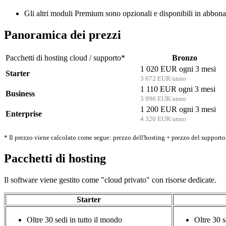
Gli altri moduli Premium sono opzionali e disponibili in abbona
Panoramica dei prezzi
Pacchetti di hosting cloud / supporto*
Bronzo
1 020 EUR ogni 3 mesi
Starter
3 672 EUR/anno
1 110 EUR ogni 3 mesi
Business
3 996 EUR/anno
1 200 EUR ogni 3 mesi
Enterprise
4 320 EUR/anno
* Il prezzo viene calcolato come segue: prezzo dell'hosting + prezzo del support
Pacchetti di hosting
Il software viene gestito come "cloud privato" con risorse dedicate.
Starter
Oltre 30 sedi in tutto il mondo
Oltre 30 s