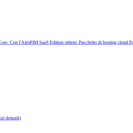
oCore. Con l'AtroPIM SaaS Edition ottieni: Pacchetto di hosting cloud
ri dettagli
)