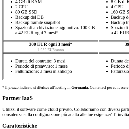
4 GB di RAM
8 GB di
2 CPU
4 CPU
80 GB SSD
160 GB 
Backup del DB
Backup d
Backup tramite snapshot
Backup tr
Spazio di archiviazione aggiuntivo: 100 GB
Spazio di
a 42 EUR ogni 3 mesi*
a 42 EUR
300 EUR ogni 3 mesi*
39
1 080 EUR/anno
Durata del contratto: 3 mesi
Durata del
Periodo di preavviso: 1 mese
Periodo d
Fatturazione: 3 mesi in anticipo
Fatturazio
* Il prezzo indicato si riferisce all'hosting in
Germania
. Contattaci per conoscere
Partner IaaS
Utilizzi il software come cloud privato. Collaboriamo con diversi partn
consulenza sulla configurazione più adatta alle tue esigenze? Ti invit
Caratteristiche