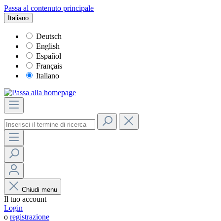
Passa al contenuto principale
Italiano
Deutsch
English
Español
Français
Italiano
Chiudi menu
Il tuo account
Login
o
registrazione