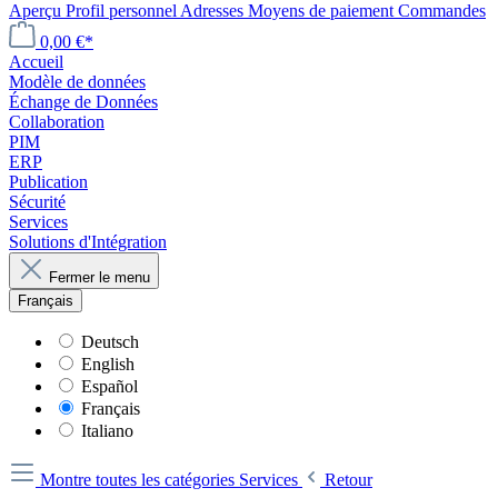
Aperçu
Profil personnel
Adresses
Moyens de paiement
Commandes
0,00 €*
Accueil
Modèle de données
Échange de Données
Collaboration
PIM
ERP
Publication
Sécurité
Services
Solutions d'Intégration
Fermer le menu
Français
Deutsch
English
Español
Français
Italiano
Montre toutes les catégories
Services
Retour