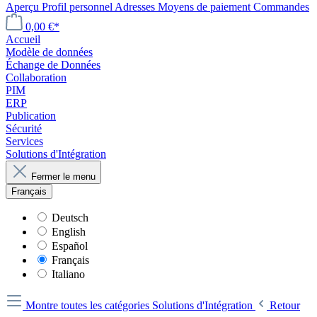
Aperçu
Profil personnel
Adresses
Moyens de paiement
Commandes
0,00 €*
Accueil
Modèle de données
Échange de Données
Collaboration
PIM
ERP
Publication
Sécurité
Services
Solutions d'Intégration
Fermer le menu
Français
Deutsch
English
Español
Français
Italiano
Montre toutes les catégories
Solutions d'Intégration
Retour