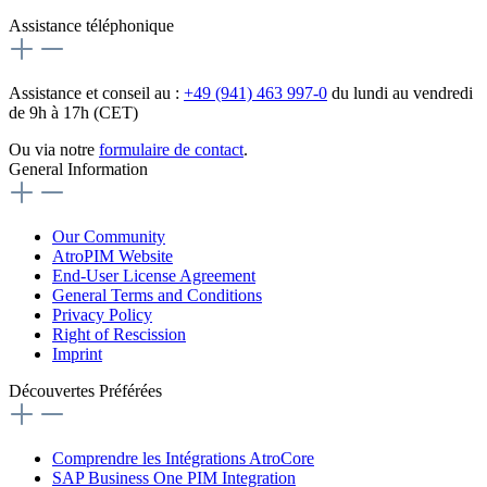
Assistance téléphonique
Assistance et conseil au :
+49 (941) 463 997-0
du lundi au vendredi
de 9h à 17h (CET)
Ou via notre
formulaire de contact
.
General Information
Our Community
AtroPIM Website
End-User License Agreement
General Terms and Conditions
Privacy Policy
Right of Rescission
Imprint
Découvertes Préférées
Comprendre les Intégrations AtroCore
SAP Business One PIM Integration