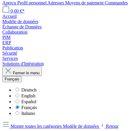
Aperçu
Profil personnel
Adresses
Moyens de paiement
Commandes
0,00 €*
Accueil
Modèle de données
Échange de Données
Collaboration
PIM
ERP
Publication
Sécurité
Services
Solutions d'Intégration
Fermer le menu
Français
Deutsch
English
Español
Français
Italiano
Montre toutes les catégories
Modèle de données
Retour