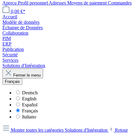
Aperçu
Profil personnel
Adresses
Moyens de paiement
Commandes
0,00 €*
Accueil
Modèle de données
Échange de Données
Collaboration
PIM
ERP
Publication
Sécurité
Services
Solutions d'Intégration
Fermer le menu
Français
Deutsch
English
Español
Français
Italiano
Montre toutes les catégories
Solutions d'Intégration
Retour