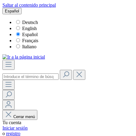
Saltar al contenido principal
Español
Deutsch
English
Español
Français
Italiano
Cerrar menú
Tu cuenta
Iniciar sesión
o
registro