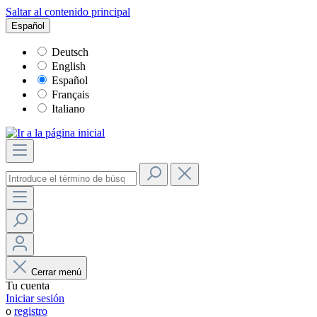
Saltar al contenido principal
Español
Deutsch
English
Español
Français
Italiano
Cerrar menú
Tu cuenta
Iniciar sesión
o
registro