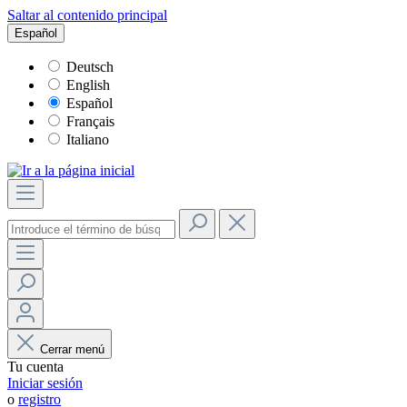
Saltar al contenido principal
Español
Deutsch
English
Español
Français
Italiano
Cerrar menú
Tu cuenta
Iniciar sesión
o
registro