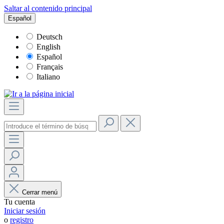
Saltar al contenido principal
Español
Deutsch
English
Español
Français
Italiano
Cerrar menú
Tu cuenta
Iniciar sesión
o
registro