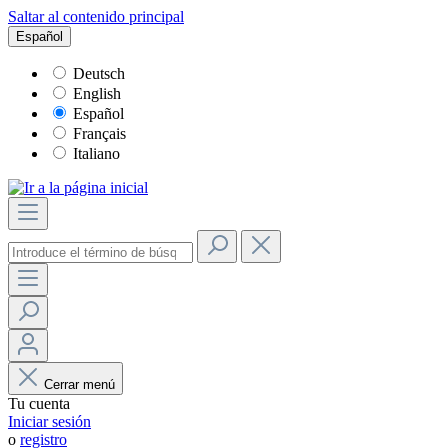
Saltar al contenido principal
Español
Deutsch
English
Español
Français
Italiano
Cerrar menú
Tu cuenta
Iniciar sesión
o
registro