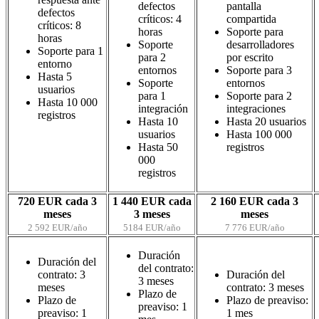
defectos
pantalla
defectos
críticos: 4
compartida
críticos: 8
horas
Soporte para
horas
Soporte
desarrolladores
Soporte para 1
para 2
por escrito
entorno
entornos
Soporte para 3
Hasta 5
Soporte
entornos
usuarios
para 1
Soporte para 2
Hasta 10 000
integración
integraciones
registros
Hasta 10
Hasta 20 usuarios
usuarios
Hasta 100 000
Hasta 50
registros
000
registros
720 EUR cada 3
1 440 EUR cada
2 160 EUR cada 3
meses
3 meses
meses
2 592 EUR/año
5184 EUR/año
7 776 EUR/año
Duración
Duración del
del contrato:
contrato: 3
Duración del
3 meses
meses
contrato: 3 meses
Plazo de
Plazo de
Plazo de preaviso:
preaviso: 1
preaviso: 1
1 mes