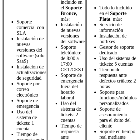
incluido en
el
Soporte
Todo lo incluido
Bronce
,
en el
Soporte
más:
Plata
, más:
Soporte
Instalación
Servicio de
comercial con
de nuevas
información
SLA
versiones
Instalación de
Instalación de
del software
hotfixes
nuevas
Soporte
Gestor de soporte
versiones del
telefónico:
dedicado
software (solo
de 8:00 a
Uso del sistema de
SaaS)
17:00
tickets: 5 cuentas
Instalación de
CET/CEST
Tiempo de
actualizaciones
Soporte de
respuesta ante
de seguridad
emergencia
defectos críticos: 2
Soporte por
fuera del
horas
correo
horario
Soporte para
electrónico
laboral
funciones/módulos
Soporte de
Uso del
personalizados
emergencia
sistema de
Soporte de
Uso del
tickets: 2
asesoramiento
sistema de
cuentas
para el éxito del
tickets: 1
Tiempo de
cliente
cuenta
respuesta
Soporte en tiempo
Tiempo de
ante
real mediante
respuesta ante