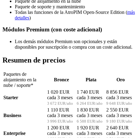
Paquete de alojamiento en la nube
Paquete de soporte y mantenimiento
Todas las funciones de la AtroPIM Open-Source Edition (
más
detalles
)
Módulos Premium (con coste adicional)
Los demás módulos Premium son opcionales y están
disponibles por suscripción o compra con un coste adicional.
Resumen de precios
Paquetes de
alojamiento en la
Bronce
Plata
Oro
nube / soporte*
1 020 EUR
1 740 EUR
8 856 EUR
Starter
cada 3 meses
cada 3 meses
cada 3 meses
3 672 EUR/año
6 264 EUR/año
9 648 EUR/año
1 110 EUR
1 830 EUR
2 550 EUR
Business
cada 3 meses
cada 3 meses
cada 3 meses
3 996 EUR/año
6 588 EUR/año
9 180 EUR/año
1 200 EUR
1 920 EUR
2 640 EUR
Enterprise
cada 3 meses
cada 3 meses
cada 3 meses