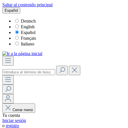
Saltar al contenido principal
Español
Deutsch
English
Español
Français
Italiano
Cerrar menú
Tu cuenta
Iniciar sesión
o
registro