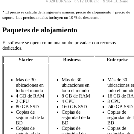
4 320 EUR/año
6 912 EUR/año
9 504 EUR/año
* El precio se calcula de la siguiente manera: precio de alojamiento + precio de
soporte. Los precios anuales incluyen un 10 % de descuento.
Paquetes de alojamiento
El software se opera como una «nube privada» con recursos
dedicados.
Starter
Business
Enterprise
Más de 30
Más de 30
Más de 30
ubicaciones en
ubicaciones en
ubicaciones e
todo el mundo
todo el mundo
todo el mund
4 GB de RAM
8 GB de RAM
16 GB de R
2 CPU
4 CPU
8 CPU
80 GB SSD
160 GB SSD
240 GB SSD
Copias de
Copias de
Copias de
seguridad de la
seguridad de la
seguridad de l
BD
BD
BD
Copias de
Copias de
Copias de
seguridad de
seguridad de
seguridad de