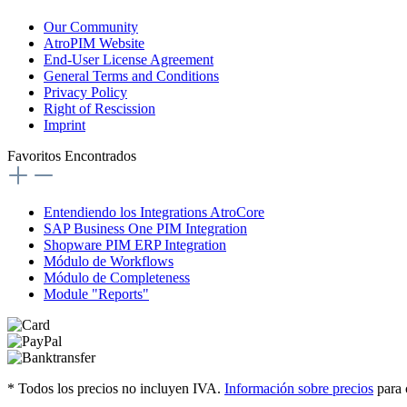
Our Community
AtroPIM Website
End-User License Agreement
General Terms and Conditions
Privacy Policy
Right of Rescission
Imprint
Favoritos Encontrados
Entendiendo los Integrations AtroCore
SAP Business One PIM Integration
Shopware PIM ERP Integration
Módulo de Workflows
Módulo de Completeness
Module "Reports"
* Todos los precios no incluyen IVA.
Información sobre precios
para 