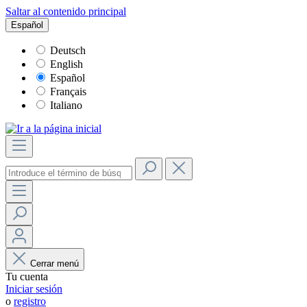
Saltar al contenido principal
Español
Deutsch
English
Español
Français
Italiano
Cerrar menú
Tu cuenta
Iniciar sesión
o
registro