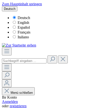
Zum Hauptinhalt springen
Deutsch
Deutsch
English
Español
Français
Italiano
Menü schließen
Ihr Konto
Anmelden
oder
registrieren