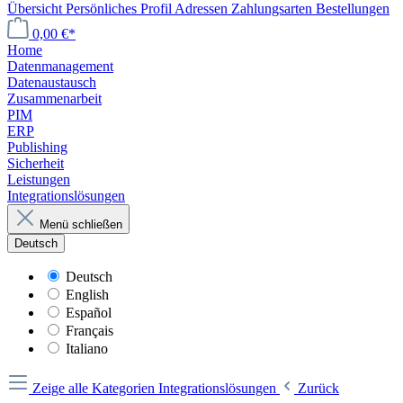
Übersicht
Persönliches Profil
Adressen
Zahlungsarten
Bestellungen
0,00 €*
Home
Datenmanagement
Daten­austausch
Zusammenarbeit
PIM
ERP
Publishing
Sicherheit
Leistungen
Integrationslösungen
Menü schließen
Deutsch
Deutsch
English
Español
Français
Italiano
Zeige alle Kategorien
Integrationslösungen
Zurück