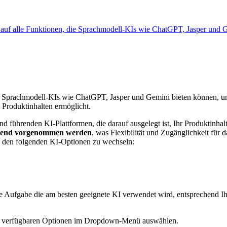
f auf alle Funktionen, die Sprachmodell-KIs wie ChatGPT, Jasper und
ie Sprachmodell-KIs wie ChatGPT, Jasper und Gemini bieten können, un
 Produktinhalten ermöglicht.
und führenden KI-Plattformen, die darauf ausgelegt ist, Ihr Produktin
ntend vorgenommen werden
, was Flexibilität und Zugänglichkeit für
en den folgenden KI-Optionen zu wechseln:
sche Aufgabe die am besten geeignete KI verwendet wird, entsprechend 
n 3 verfügbaren Optionen im Dropdown-Menü auswählen.