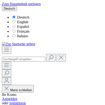
Zum Hauptinhalt springen
Deutsch
Deutsch
English
Español
Français
Italiano
Menü schließen
Ihr Konto
Anmelden
oder
registrieren