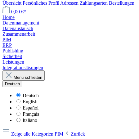
Übersicht
Persönliches Profil
Adressen
Zahlungsarten
Bestellungen
0,00 €*
Home
Datenmanagement
Daten­austausch
Zusammenarbeit
PIM
ERP
Publishing
Sicherheit
Leistungen
Integrationslösungen
Menü schließen
Deutsch
Deutsch
English
Español
Français
Italiano
Zeige alle Kategorien
PIM
Zurück